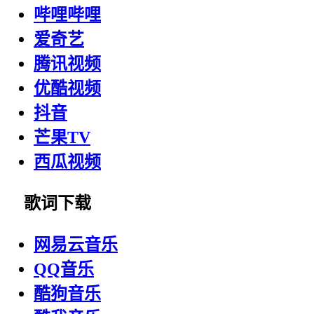
哔哩哔哩
爱奇艺
腾讯视频
优酷视频
抖音
芒果TV
西瓜视频
歌词下载
网易云音乐
QQ音乐
酷狗音乐