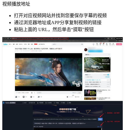
视频播放地址
打开对应视频网站并找到您要保存字幕的视频
通过浏览器地址或APP分享复制视频的链接
粘贴上面的 URL，然后单击“提取”按钮