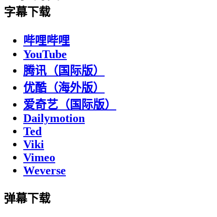
字幕下载
哔哩哔哩
YouTube
腾讯（国际版）
优酷（海外版）
爱奇艺（国际版）
Dailymotion
Ted
Viki
Vimeo
Weverse
弹幕下载